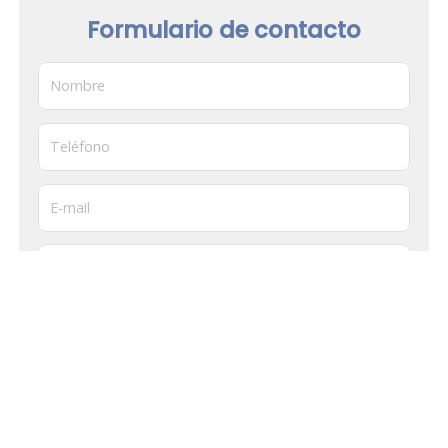
Formulario de contacto
Nombre
Teléfono
E-mail
Mensaje
El
titular de la página
informa que los datos de este formulario
serán tratados para ofrecerle la información solicitada, siendo la
base legal del tratamiento el consentimiento otorgado por el
usuario. No se cederán datos a terceros. Puede ejercer los
derechos como se explica en la
Política de Privacidad
.