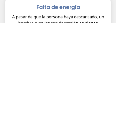
Falta de energía
A pesar de que la persona haya descansado, un
hombre o mujer con depresión
se siente
constantemente cansado y con falta de
energía
. Es normal que este tipo de pacientes
pasen mucho tiempo en la cama y necesiten más
horas de sueño.
Cambios de peso
Es normal que las personas que sufren de
depresión tengan
cambios en sus hábitos
alimenticios
. Esto puede implicar que la persona
aumente o baje de peso de manera significativa