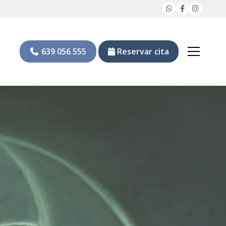
639 056 555
Reservar cita