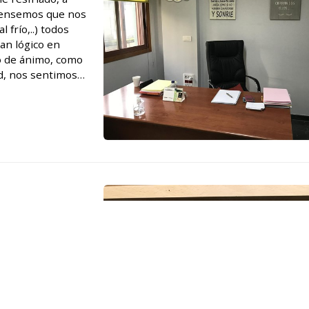
 pensemos que nos
frío,..) todos
an lógico en
o de ánimo, como
d, nos sentimos
cercanas (familia
rcas diferentes,
laven mejor que
 y el programa
mezclo ropa blanca
e, seguramente la
lanca en un