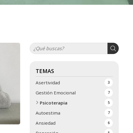
TEMAS
Asertividad
3
Gestión Emocional
7
Psicoterapia
5
Autoestima
7
Ansiedad
6
5