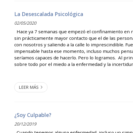
La Desescalada Psicológica
02/05/2020
Hace ya 7 semanas que empezó el confinamiento en n
sin prácticamente mayor contacto que el de las perso
con nosotros y saliendo a la calle lo imprescindible. Fu
impensable hasta ese momento, incluso muchos pen
seríamos capaces de hacerlo. Pero lo logramos. Al prin
sobre todo por el miedo a la enfermedad y la incertid
estaba pasando, que nos hacía sentir que perdíamos el
nuestras vidas (la r...
LEER MÁS
¿Soy Culpable?
20/12/2019
Cuando tenemos alguna enfermedad, incluso un simple