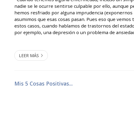
nadie se le ocurre sentirse culpable por ello, aunque
hemos resfriado por alguna imprudencia (exponernos al 
asumimos que esas cosas pasan. Pues eso que vemos t
estos casos, cuando hablamos de trastornos del estad
por ejemplo, una depresión o un problema de ansieda
culpables por ello. Muchas veces son las personas más 
y amigos) los que, ...
LEER MÁS
Mis 5 Cosas Positivas...
11/11/2019
Todos tenemos una lavadora en casa, todas son de ma
pero todas lavan la ropa más o menos igual. Que unas 
otras, a veces depende más de la ropa que le metamos
que elijamos que de la lavadora en sí. Es decir, que si 
y de color, y elijo un programa largo, con agua calient
ropa salga estropeada. Por el contrario, si meto ropa b