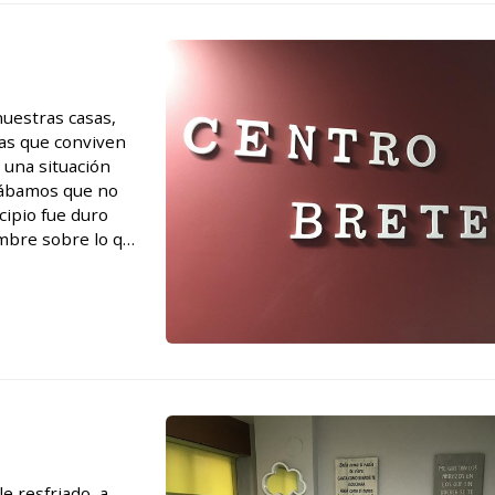
uestras casas,
nas que conviven
e una situación
sábamos que no
cipio fue duro
umbre sobre lo que
 control de
 resfriado, a