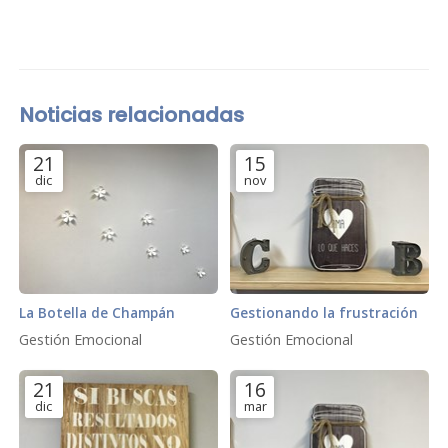
Noticias relacionadas
21
15
dic
nov
La Botella de Champán
Gestionando la frustración
Gestión Emocional
Gestión Emocional
21
16
dic
mar